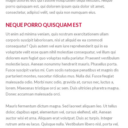
magni dolores eos qui ratione voluptatem sequi nesciunt. Neque
porro quisquam est, qui dolorem ipsum quia dolor sit amet,
consectetur, adipisci velit, sed quia non numquam eius.
NEQUE PORRO QUISQUAM EST
Ut enim ad minima veniam, quis nostrum exercitationem ullam
corporis suscipit laboriosam, nisi ut aliquid ex ea commodi
consequatur? Quis autem vel eum iure reprehenderit qui in ea
voluptate velit esse quam nihil molestiae consequatur, vel illum qui
dolorem eum fugiat quo voluptas nulla pariatur. Praesent vestibulum
molestie lacus. Aenean nonummy hendrerit mauris. Phasellus porta.
Fusce suscipit varius mi. Cum sociis natoque penatibus et magnis dis
parturient montes, nascetur ridiculus mus. Nulla dui. Fusce feugiat
malesuada odio. Morbi nunc odio, gravida at, cursus nec, luctus a,
lorem. Maecenas tristique orci ac sem. Duis ultricies pharetra magna.
Donec accumsan malesuada orci.
Mauris fermentum dictum magna. Sed laoreet aliquam leo. Ut tellus
dolor, dapibus eget, elementum vel, cursus eleifend, elit. Aenean
auctor wisi et urna. Aliquam erat volutpat. Duis ac turpis. Integer
rutrum ante eu lacus. Quisque nulla. Vestibulum libero nisl, porta vel,