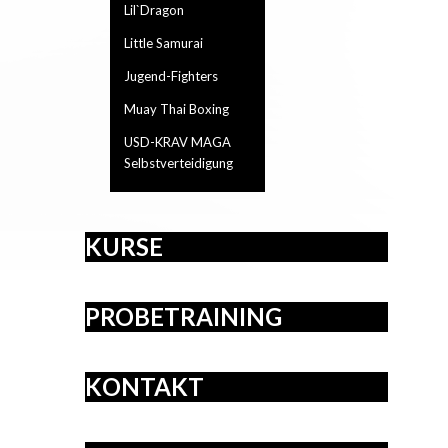
Lil`Dragon
Little Samurai
Jugend-Fighters
Muay Thai Boxing
USD-KRAV MAGA
Selbstverteidigung
KURSE
PROBETRAINING
KONTAKT