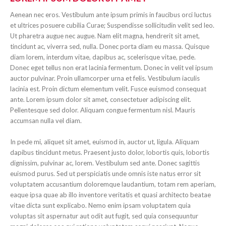
Aenean nec eros. Vestibulum ante ipsum primis in faucibus orci luctus
et ultrices posuere cubilia Curae; Suspendisse sollicitudin velit sed leo.
Ut pharetra augue nec augue. Nam elit magna, hendrerit sit amet,
tincidunt ac, viverra sed, nulla. Donec porta diam eu massa. Quisque
diam lorem, interdum vitae, dapibus ac, scelerisque vitae, pede.
Donec eget tellus non erat lacinia fermentum. Donec in velit vel ipsum
auctor pulvinar. Proin ullamcorper urna et felis. Vestibulum iaculis
lacinia est. Proin dictum elementum velit. Fusce euismod consequat
ante. Lorem ipsum dolor sit amet, consectetuer adipiscing elit.
Pellentesque sed dolor. Aliquam congue fermentum nisl. Mauris
accumsan nulla vel diam.
In pede mi, aliquet sit amet, euismod in, auctor ut, ligula. Aliquam
dapibus tincidunt metus. Praesent justo dolor, lobortis quis, lobortis
dignissim, pulvinar ac, lorem. Vestibulum sed ante. Donec sagittis
euismod purus. Sed ut perspiciatis unde omnis iste natus error sit
voluptatem accusantium doloremque laudantium, totam rem aperiam,
eaque ipsa quae ab illo inventore veritatis et quasi architecto beatae
vitae dicta sunt explicabo. Nemo enim ipsam voluptatem quia
voluptas sit aspernatur aut odit aut fugit, sed quia consequuntur