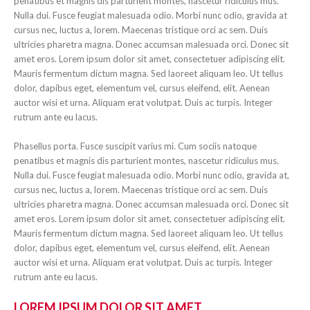
penatibus et magnis dis parturient montes, nascetur ridiculus mus.
Nulla dui. Fusce feugiat malesuada odio. Morbi nunc odio, gravida at
cursus nec, luctus a, lorem. Maecenas tristique orci ac sem. Duis
ultricies pharetra magna. Donec accumsan malesuada orci. Donec sit
amet eros. Lorem ipsum dolor sit amet, consectetuer adipiscing elit.
Mauris fermentum dictum magna. Sed laoreet aliquam leo. Ut tellus
dolor, dapibus eget, elementum vel, cursus eleifend, elit. Aenean
auctor wisi et urna. Aliquam erat volutpat. Duis ac turpis. Integer
rutrum ante eu lacus.
Phasellus porta. Fusce suscipit varius mi. Cum sociis natoque
penatibus et magnis dis parturient montes, nascetur ridiculus mus.
Nulla dui. Fusce feugiat malesuada odio. Morbi nunc odio, gravida at,
cursus nec, luctus a, lorem. Maecenas tristique orci ac sem. Duis
ultricies pharetra magna. Donec accumsan malesuada orci. Donec sit
amet eros. Lorem ipsum dolor sit amet, consectetuer adipiscing elit.
Mauris fermentum dictum magna. Sed laoreet aliquam leo. Ut tellus
dolor, dapibus eget, elementum vel, cursus eleifend, elit. Aenean
auctor wisi et urna. Aliquam erat volutpat. Duis ac turpis. Integer
rutrum ante eu lacus.
LOREM IPSUM DOLOR SIT AMET