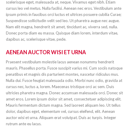
scelerisque eget, malesuada at, neque. Vivamus eget nibh. Etiam
cursus leo vel metus. Nulla facilisi. Aenean nec eros. Vestibulum ante
ipsum primis in faucibus orci luctus et ultrices posuere cubilia Curae;
Suspendisse sollicitudin velit sed leo. Ut pharetra augue nec augue.
Nam elit magna, hendrerit sit amet, tincidunt ac, viverra sed, nulla.
Donec porta diam eu massa. Quisque diam lorem, interdum vitae,
dapibus ac, scelerisque vitae, pede.
AENEAN AUCTOR WISI ET URNA
Praesent vestibulum molestie lacus aenean nonummy hendrerit
mauris. Phasellus porta. Fusce suscipit varius mi. Cum sociis natoque
penatibus et magnis dis parturient montes, nascetur ridiculus mus.
Nulla dui. Fusce feugiat malesuada odio. Morbi nunc odio, gravida at
cursus nec, luctus a, lorem. Maecenas tristique orci ac sem. Duis
ultricies pharetra magna. Donec accumsan malesuada orci. Donec sit
amet eros. Lorem ipsum dolor sit amet, consectetuer adipiscing elit.
Mauris fermentum dictum magna. Sed laoreet aliquam leo. Ut tellus
dolor, dapibus eget, elementum vel, cursus eleifend, elit. Aenean
auctor wisi et urna. Aliquam erat volutpat. Duis ac turpis. Integer
rutrum ante eu lacus.