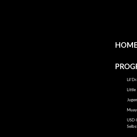
Hotline:(017
HOM
PROG
Lil`D
Littl
Jugen
Muay 
USD-
Selbs