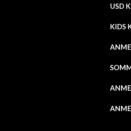
USD 
KIDS
ANME
SOMM
ANME
ANME