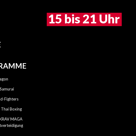
15 bis 21 Uhr
3)-5478241
E
RAMME
ragon
e Samurai
d-Fighters
Thai Boxing
KRAV MAGA
tverteidigung