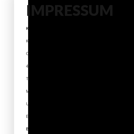
IMPRESSUM
Kampfsportakademie Dinslaken
Karim Rahhal
Otto-Lilienthal-Str.38
46539 Dinslaken
Telefon/Fax: 02064-18791
Mobil: 0173-5478241
UST ID: DE217677924
Email:
kampfsportakademie_dinslaken@gmx.de
Bankverbindung: