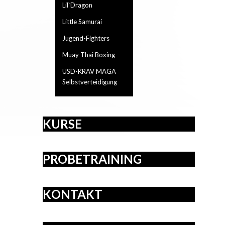
Lil`Dragon
Little Samurai
Jugend-Fighters
Muay Thai Boxing
USD-KRAV MAGA
Selbstverteidigung
KURSE
PROBETRAINING
KONTAKT